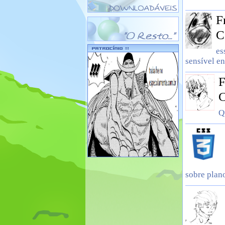
F
C
es
sensível e
F
C
Q
sobre plan