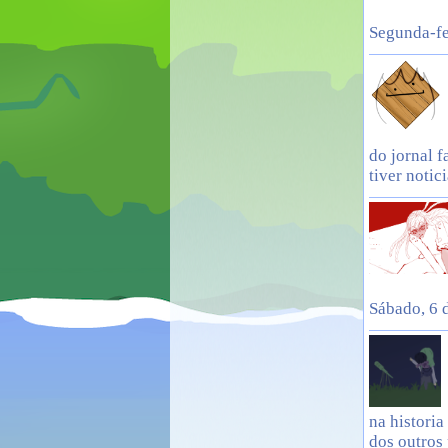
Segunda-fe
do jornal f
tiver notic
Sábado, 6 
na historia
dos outros