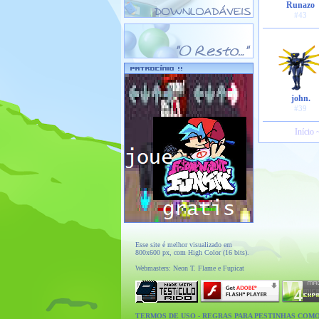
Runazo
#43
john.
#39
Início 
Esse site é melhor visualizado em
800x600 px, com High Color (16 bits).
Webmasters: Neon T. Flame e Fupicat
TERMOS DE USO
-
REGRAS PARA PESTINHAS COM