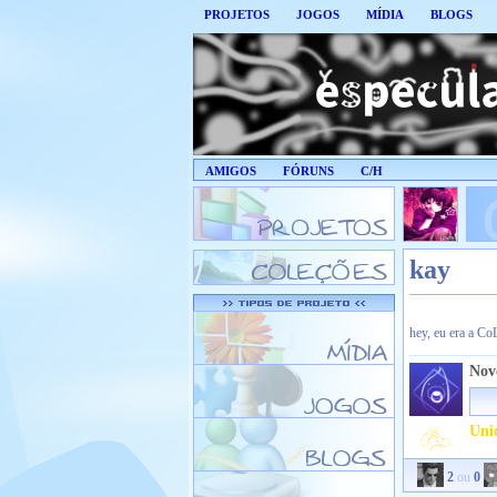
PROJETOS
JOGOS
MÍDIA
BLOGS
AMIGOS
FÓRUNS
C/H
kay
hey, eu era a C
Nov
Uni
2
ou
0