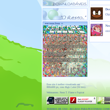
De
Ola
Ne
oioi
Esse site é melhor visualizado em
800x600 px, com High Color (16 bits).
Webmasters: Neon T. Flame e Fupicat
TERMOS DE USO
-
REGRAS PARA PESTINHAS COM