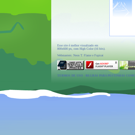
Esse site é melhor visualizado em
800x600 px, com High Color (16 bits).
Webmasters: Neon T. Flame e Fupicat
TERMOS DE USO
-
REGRAS PARA PESTINHAS COM