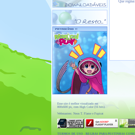
Que regina
Esse site é melhor visualizado em
800x600 px, com High Color (16 bits).
Webmasters: Neon T. Flame e Fupicat
TERMOS DE USO
-
REGRAS PARA PESTINHAS COM