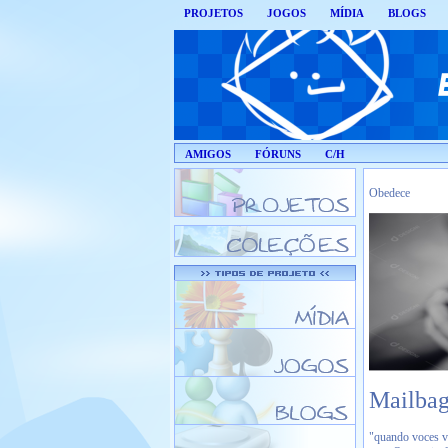
PROJETOS
JOGOS
MÍDIA
BLOGS
AMIGOS
FÓRUNS
C/H
Obedece
Mailbag
"quando voces va