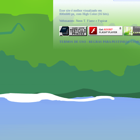
Esse site é melhor visualizado em
800x600 px, com High Color (16 bits).
Webmasters: Neon T. Flame e Fupicat
TERMOS DE USO
-
REGRAS PARA PESTINHAS COM