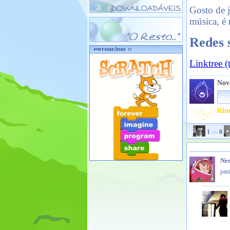
Gosto de 
música, é
Redes s
Linktree (
Nov
Rin
1
ou
0
Ne
pani