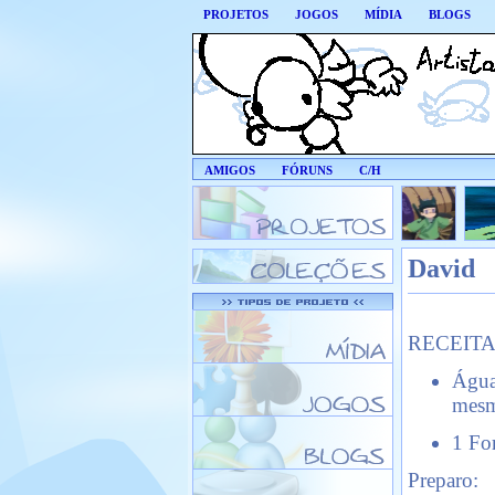
PROJETOS
JOGOS
MÍDIA
BLOGS
AMIGOS
FÓRUNS
C/H
David
RECEITA 
Água 
mesm
1 For
Preparo: