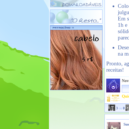
Colo
julg
Em se
1h e
sólid
pare
Dese
na m
Pronto, ag
receitas!
Nov
Qui
3
ou
0
Sus