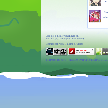
Fuc
Ne
ola 
Esse site é melhor visualizado em
800x600 px, com High Color (16 bits).
Webmasters: Neon T. Flame e Fupicat
TERMOS DE USO
-
REGRAS PARA PESTINHAS COM