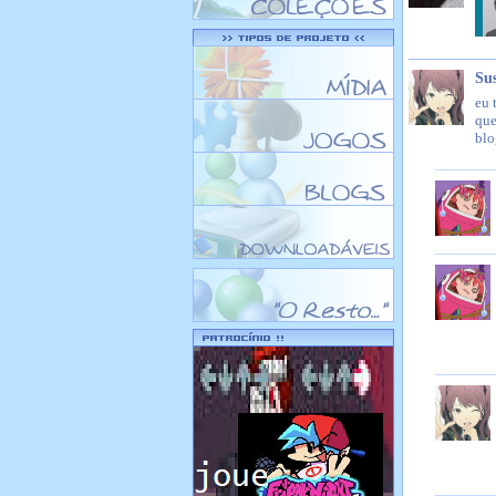
Su
eu 
que
blo