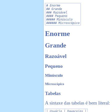
# Enorme

## Grande

### Razoável

#### Pequeno

##### Minúsculo

###### Microscópico
Enorme
Grande
Razoável
Pequeno
Minúsculo
Microscópico
Tabelas
A sintaxe das tabelas é bem literal:
| Usuário | Davecoins |
