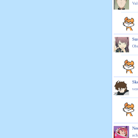
Val
Su
Obr
Sk
ver
Ne
ach