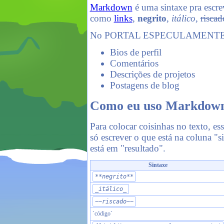
Markdown
é uma sintaxe pra escre
como
links
,
negrito
,
itálico
,
riscad
No PORTAL ESPECULAMENTE, voc
Bios de perfil
Comentários
Descrições de projetos
Postagens de blog
Como eu uso Markdow
Para colocar coisinhas no texto, e
só escrever o que está na coluna "
está em "resultado".
Sintaxe
**negrito**
_itálico_
~~riscado~~
`código`