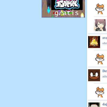
ov
obr
De
ado
daj