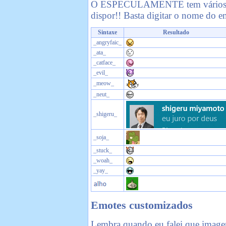
O ESPECULAMENTE tem vários emo
dispor!! Basta digitar o nome do em
Sintaxe
Resultado
_angryfaic_
_ata_
_catface_
_evil_
_meow_
_neut_
_shigeru_
_soja_
_stuck_
_woah_
_yay_
Emotes customizados
Lembra quando eu falei que imag