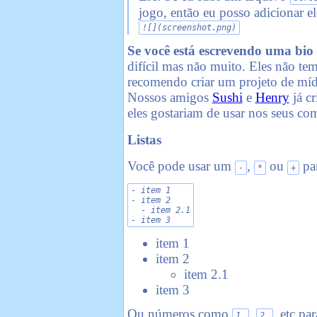
jogo, então eu posso adicionar el
![](screenshot.png)
Se você está escrevendo uma bio
difícil mas não muito. Eles não te
recomendo criar um projeto de 
Nossos amigos
Sushi
e
Henry
já c
eles gostariam de usar nos seus co
Listas
Você pode usar um
,
ou
par
-
*
+
- item 1

- item 2

  - item 2.1

- item 3
item 1
item 2
item 2.1
item 3
Ou números como
,
, etc pa
1.
2.