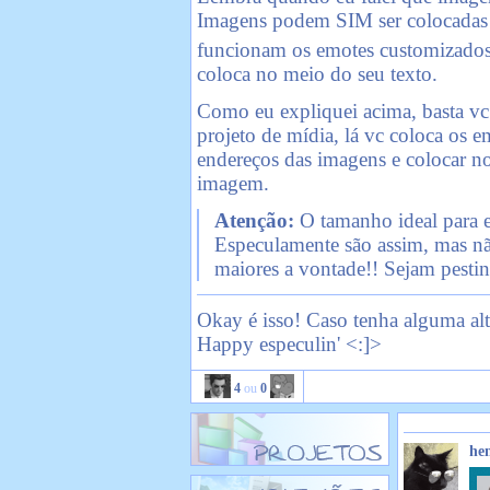
Imagens podem SIM ser colocadas n
funcionam os emotes customizado
coloca no meio do seu texto.
Como eu expliquei acima, bast
projeto de mídia, lá vc coloca os em
endereços das imagens e colocar n
imagem.
Atenção:
O tamanho ideal para 
Especulamente são assim, mas nã
maiores a vontade!! Sejam pesti
Okay é isso! Caso tenha alguma al
Happy especulin' <:]>
4
ou
0
he