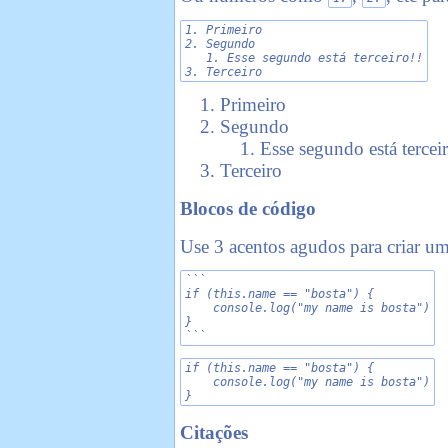
1. Primeiro

2. Segundo

   1. Esse segundo está terceiro!!

3. Terceiro
Primeiro
Segundo
Esse segundo está terceir
Terceiro
Blocos de código
Use 3 acentos agudos para criar u
```

if (this.name == "bosta") {

    console.log("my name is bosta")

}

```
if (this.name == "bosta") {

    console.log("my name is bosta")

}
Citações