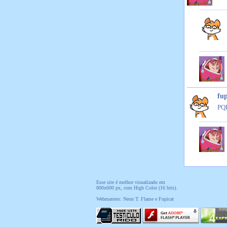
fup
PQ
Esse site é melhor visualizado em
800x600 px, com High Color (16 bits).
Webmasters: Neon T. Flame e Fupicat