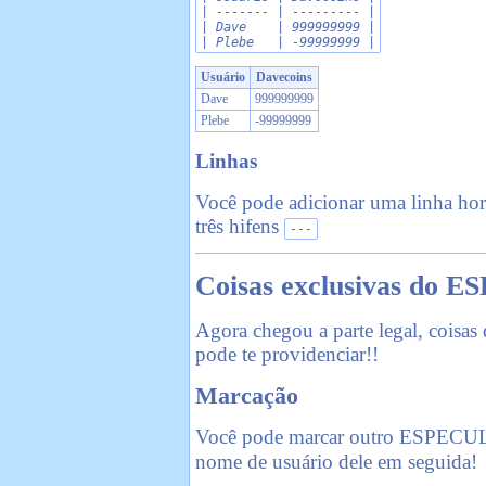
| ------- | --------- |

| Dave    | 999999999 |

| Plebe   | -99999999 |
Usuário
Davecoins
Dave
999999999
Plebe
-99999999
Linhas
Você pode adicionar uma linha hori
três hifens
---
Coisas exclusivas d
Agora chegou a parte legal, coi
pode te providenciar!!
Marcação
Você pode marcar outro ESPECU
nome de usuário dele em seguida!