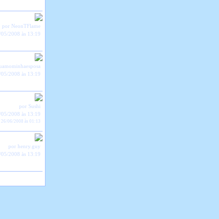
por NeonTFlame
/05/2008 às 13:19
euamominhaesposa
/05/2008 às 13:19
por Sushi
/05/2008 às 13:19
 26/06/2008 às 01:13
por henry.guy
/05/2008 às 13:19