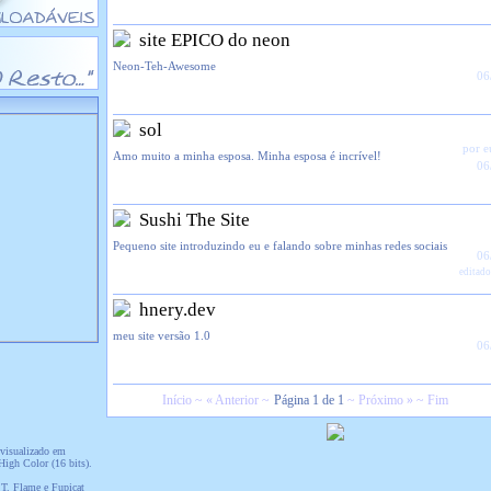
site EPICO do neon
Neon-Teh-Awesome
06
sol
por 
Amo muito a minha esposa. Minha esposa é incrível!
06
Sushi The Site
Pequeno site introduzindo eu e falando sobre minhas redes sociais
06
editado
hnery.dev
meu site versão 1.0
06
Início ~ « Anterior ~
Página 1 de 1
~ Próximo » ~ Fim
 visualizado em
igh Color (16 bits).
T. Flame e Fupicat