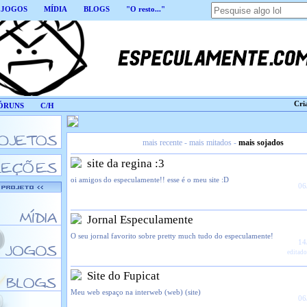
JOGOS
MÍDIA
BLOGS
"O resto..."
Cri
ÓRUNS
C/H
mais recente
-
mais mitados
-
mais sojados
site da regina :3
oi amigos do especulamente!! esse é o meu site :D
06
Jornal Especulamente
O seu jornal favorito sobre pretty much tudo do especulamente!
14
editado
Site do Fupicat
Meu web espaço na interweb (web) (site)
06