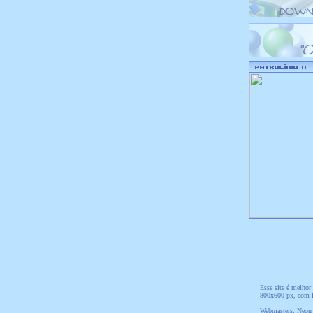
Esse site é melhor
800x600 px, com H
Webmasters: Neon 