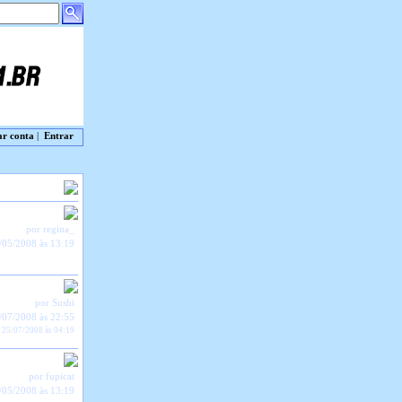
ar conta
|
Entrar
por regina_
/05/2008 às 13:19
por Sushi
/07/2008 às 22:55
 25/07/2008 às 04:19
por fupicat
/05/2008 às 13:19