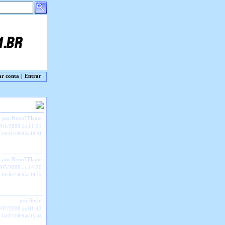
ar conta
|
Entrar
por NeonTFlame
/01/2009 às 11:21
 14/01/2009 às 16:41
por NeonTFlame
/05/2008 às 14:20
 18/06/2008 às 19:13
por Sushi
/07/2008 às 01:42
 14/07/2009 às 15:44