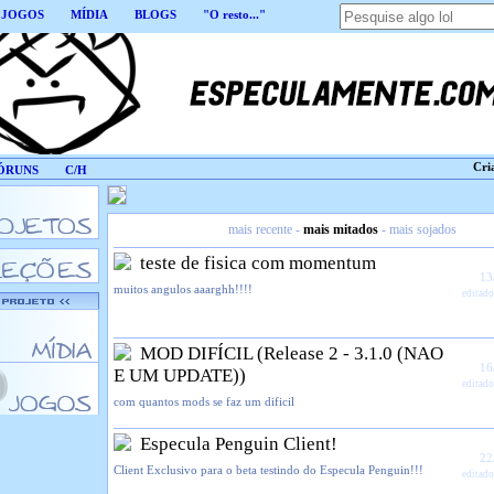
JOGOS
MÍDIA
BLOGS
"O resto..."
Cri
ÓRUNS
C/H
mais recente
-
mais mitados
-
mais sojados
teste de fisica com momentum
13
muitos angulos aaarghh!!!!
editado
MOD DIFÍCIL (Release 2 - 3.1.0 (NAO
16
E UM UPDATE))
editado
com quantos mods se faz um dificil
Especula Penguin Client!
22
Client Exclusivo para o beta testindo do Especula Penguin!!!
editado