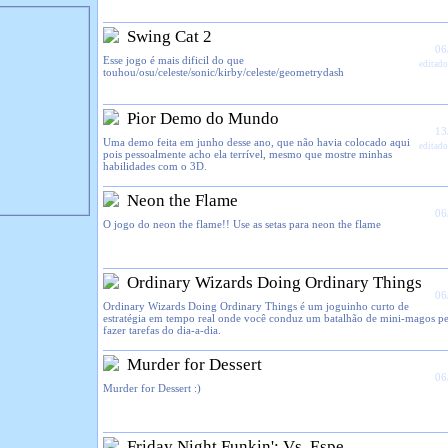
Swing Cat 2
06
Esse jogo é mais dificil do que
editado
touhou/osu/celeste/sonic/kirby/celeste/geometrydash
Pior Demo do Mundo
13
Uma demo feita em junho desse ano, que não havia colocado aqui
editado
pois pessoalmente acho ela terrível, mesmo que mostre minhas
habilidades com o 3D.
Neon the Flame
06
O jogo do neon the flame!! Use as setas para neon the flame
Ordinary Wizards Doing Ordinary Things
06
Ordinary Wizards Doing Ordinary Things é um joguinho curto de
estratégia em tempo real onde você conduz um batalhão de mini-magos pe
fazer tarefas do dia-a-dia.
Murder for Dessert
06
Murder for Dessert :)
Friday Night Funkin': Vs. Espe