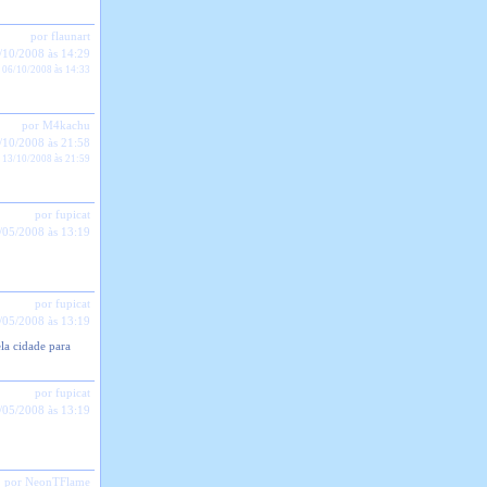
por flaunart
/10/2008 às 14:29
 06/10/2008 às 14:33
por M4kachu
/10/2008 às 21:58
 13/10/2008 às 21:59
por fupicat
/05/2008 às 13:19
por fupicat
/05/2008 às 13:19
la cidade para
por fupicat
/05/2008 às 13:19
por NeonTFlame